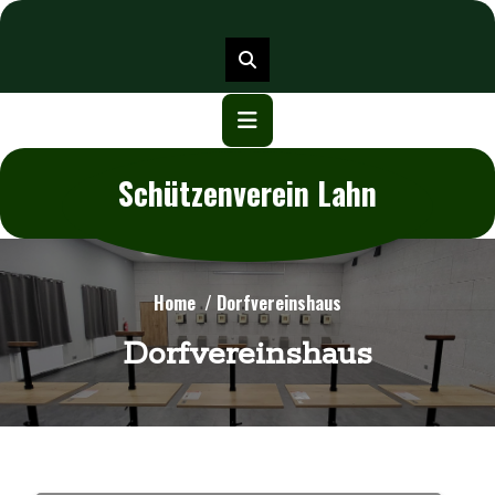
Skip
to
content
Schützenverein Lahn
Home
/
Dorfvereinshaus
Dorfvereinshaus